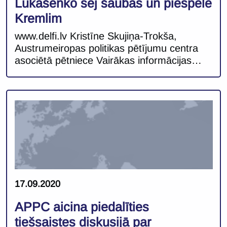
Lukašenko sēj šaubas un piespēlē
Kremlim
www.delfi.lv Kristīne Skujiņa-Trokša,
Austrumeiropas politikas pētījumu centra
asociētā pētniece Vairākas informācijas
platformas ir
publicējušas Baltkrievijas prezidenta
Aleksandra Lukašenko nereti
ekstravagantos izteikumus par savā valstī
notiekošajiem protestiem un nemieriem.
Visbiežāk šie notikumi viņa retorikā tiek
aprakstīti kā savlaicīgi iniciēts pasākumu
kopums, kuru rezultātā rietumu valstis
cenšas panākt Baltkrievijā tā saukto
“krāsaino revolūciju”. Pats prezidents savu
17.09.2020
atbalstītāju sanāksmē Grodņā […]
APPC aicina piedalīties
tiešsaistes diskusijā par