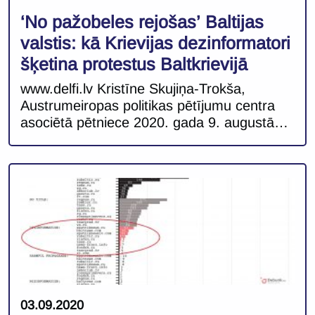
‘No pažobeles rejošas’ Baltijas
valstis: kā Krievijas dezinformatori
šķetina protestus Baltkrievijā
www.delfi.lv Kristīne Skujiņa-Trokša,
Austrumeiropas politikas pētījumu centra
asociētā pētniece 2020. gada 9. augustā
notikušās prezidenta vēlēšanas Baltkrievijā,
kurās, pēc oficiāli paustās informācijas,
80,1% balsu ieguva tās ilggadējais
prezidents Aleksandrs Lukašenko, izraisīja
ne vien masu protestus valsts iekšienē, bet
arī starptautiskās sabiedrības sašutumu par
vardarbīgu Baltkrievijas režīma vēršanos
pret tiem, kuri šos rezultātus atzina par
neleģitīmiem. Baltijas […]
03.09.2020