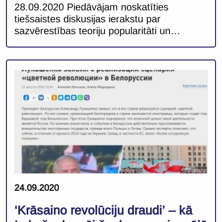
Baltijas valstīs
28.09.2020 Piedāvājam noskatīties
tiešsaistes diskusijas ierakstu par
sazvērestības teoriju popularitāti un
demokrātijas procesu uztveri Baltijas valstīs
– starptautiskās domnīcas GLOBSEC
veiktajā pētījumā “Voices of Central and
Eastern Europe: Perceptions of democracy
& governance in 10 EU countries“
iegūtajiem datiem un secinājumiem. Ar
pētījuma rezultātiem un tā spilgtākajiem
secinājumiem Baltijas valstīs
iepazīstina:Beāte Livdanska,
Austrumeioropas politika spētījumu […]
24.09.2020
‘Krāsaino revolūciju draudi’ – kā