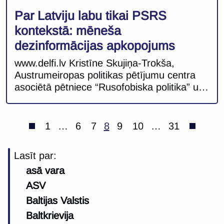
Par Latviju labu tikai PSRS
kontekstā: mēneša
dezinformācijas apkopojums
www.delfi.lv Kristīne Skujiņa-Trokša,
Austrumeiropas politikas pētījumu centra
asociētā pētniece “Rusofobiska politika” un
“okupācijas doktrīna” – šādi un citi nievājoši
termini saistībā ar Latviju un valsts nostāju
jautājumos, kas saistīti ar vēsturi un
1
…
6
7
8
9
10
…
31
ārpolitiku, regulāri atkārtojas rakstos par
Latviju. Ar mākslīgajā intelektā balstītu rīku
Lasīt par:
izanalizējot vairāk nekā 2000 jūlijā tapušu
asā vara
publikāciju, projektā “Atmaskots.lv”
konstatēts, ka Krievijas […]
ASV
Baltijas Valstis
Baltkrievija