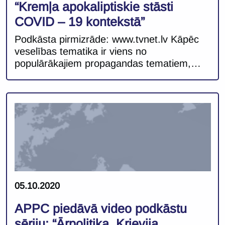
“Kremļa apokaliptiskie stāsti
COVID – 19 kontekstā”
Podkāsta pirmizrāde: www.tvnet.lv Kāpēc
veselības tematika ir viens no
populārākajiem propagandas tematiem,
kādos gadījumos ikdienas realitāte var
apturēt dezinformatīvos vēstījumus un kā
no nevainīgiem sociālo tīklu lietotājiem
pārvēršamies par dezinformatoru vēstījumu
pastiprinātājiem, Austrumeiropas politikas
pētījumu centra (APPC) veidotajā video
podkāstā “ĀRPOLITIKA. KRIEVIJA.
KOMENTĀRI.” skaidro APPC asociētais
pētnieks, LU Filozofijas un Socioloģijas
institūta vadošais pētnieks MĀRTIŅŠ
05.10.2020
KAPRĀNS. […]
APPC piedāvā video podkāstu
sēriju: “Ārpolitika. Krievija.