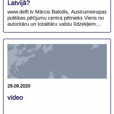
Latvijā?
www.delfi.lv Mārcis Balodis, Austrumeiropas
politikas pētījumu centra pētnieks Viens no
autoritāru un totalitāru valstu līdzekļiem
politiskās konkurences mazināšanai ir
burtiska režīma pretinieku iznīcināšana. No
režīma iekšienes raugoties, tā ir izdevīga
taktika, jo ļauj ne tikai atbrīvoties no
neparocīgi drosmīgajiem, bet arī sūta
skaidru signālu visiem viņu līdzgaitniekiem,
ka mēģinājumi izaicināt varu netiks sagaidīti
ar pretimnākšanu. […]
29.09.2020
video