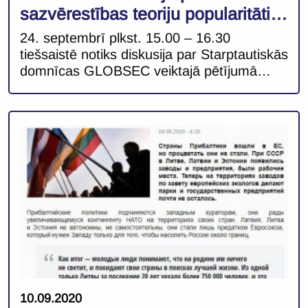
sazvērestības teoriju popularitāti
un demokrātijas procesu uztveri
24. septembrī plkst. 15.00 – 16.30
Baltijas valstīs
tiešsaistē notiks diskusija par Starptautiskās
domnīcas GLOBSEC veiktajā pētījumā
“Voices of Central and Eastern Europe:
Perceptions of democracy & governance in
10 EU countries“ iegūtajiem datiem un
secinājumiem. Pētījums sniedz ieskatu par
iedzīvotāju apmierinātību ar demokrātiju un
valsts pārvaldi 10 Centrālās un
Austrumeiropas valstīs, tostarp Latvijā,
Lietuvā un Igaunijā. Daži […]
10.09.2020