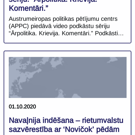
Komentāri.”
Austrumeiropas politikas pētījumu centrs
(APPC) piedāvā video podkāstu sēriju
“Ārpolitika. Krievija. Komentāri.” Podkāsti
ietver kompaktus ekspertu komentārus par
dažādām ārpolitikas aktualitātēm. Pirmajās
trīs podkāstu epizodēs skatāmi šādi
eksperti un temati: Mārtiņš Kaprāns, APPC
asociētais pētnieks: “Kremļa apokaliptiskie
stāsti COVID – 19 kontekstā” Mārcis
Balodis, APPC pētnieks: Vai Baltkrievijas
nākotne ir Krievijas rokās? Andis Kudors,
Politologs, […]
01.10.2020
Navaļnija indēšana – rietumvalstu
sazvērestība ar ‘Novičok’ pēdām