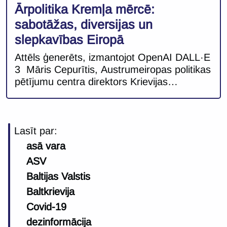
Ārpolitika Kremļa mērcē:
sabotāžas, diversijas un
slepkavības Eiropā
Attēls ģenerēts, izmantojot OpenAI DALL·E
3 Māris Cepurītis, Austrumeiropas politikas
pētījumu centra direktors Krievijas
agresīvajam plaša apmēra iebrukumam
Ukrainā ieejot ceturtajā gadā, arī Eiropas
valstīm nākas reaģēt uz jauniem drošības
izaicinājumiem. 2024. gads Eiropas drošībā
Lasīt par:
iezīmējas ar jaunām tendencēm –
asā vara
diversijām, sabotāžām un cita veida
ASV
hibrīdajām operācijām pret Eiropas kritisko
Baltijas Valstis
infrastruktūru, militārajiem un civilajiem
objektiem […]
Baltkrievija
Covid-19
dezinformācija