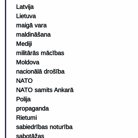
Latvija
Lietuva
maigā vara
maldināšana
Mediji
militārās mācības
Moldova
nacionālā drošība
NATO
NATO samits Ankarā
Polija
propaganda
Rietumi
sabiedrības noturība
sabotāžas