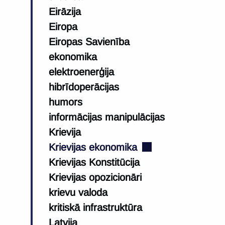
Eirāzija
Eiropa
Eiropas Savienība
ekonomika
elektroenerģija
hibrīdoperācijas
humors
informācijas manipulācijas
Krievija
Krievijas ekonomika
Krievijas Konstitūcija
Krievijas opozicionāri
krievu valoda
kritiskā infrastruktūra
Latvija