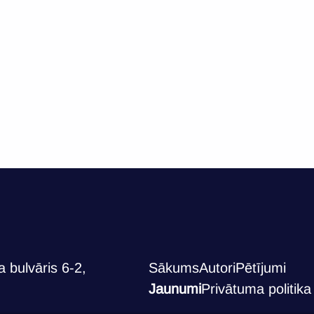
 bulvāris 6-2,
Sākums
Autori
Pētījumi
Jaunumi
Privātuma politika