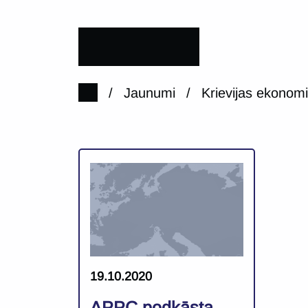
/
Jaunumi
/
Krievijas ekonom
19.10.2020
APPC podkāsta