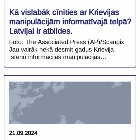
Kā vislabāk cīnīties ar Krievijas
manipulācijām informatīvajā telpā?
Latvijai ir atbildes.
Foto: The Associated Press (AP)/Scanpix
Jau vairāk nekā desmit gadus Krievija
īsteno informācijas manipulācijas
kampaņas, kuru mērķis ir polarizēt
sabiedrību un graut demokrātiju tās kaimiņu
un citu Eiropas valstu vidū. Šie manipulāciju
centieni ir tikai pastiprinājušies pēc Krievijas
pilna mēroga iebrukuma Ukrainā 2022.
gadā. Šo kampaņu mērķa valstīm, tai skaitā
Latvijai, valsts informācijas telpas noturība
[…]
21.09.2024