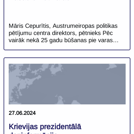
Māris Cepurītis, Austrumeiropas politikas
pētījumu centra direktors, pētnieks Pēc
vairāk nekā 25 gadu būšanas pie varas
Krievijā Vladimirs Putins ir nostiprinājies kā
atslēgas persona Krievijas ārpolitikā. Putina
un viņa administrācijas loma ārpolitikā
aptver valsts ārpolitiskā kursa definēšanu
un noteiktu atslēgas lēmumu pieņemšanu,
piemēram, iebrukums Ukrainā 2022. gada
24. februārī. Putins ir arī viens no Krievijas
[…]
27.06.2024
Krievijas prezidentālā