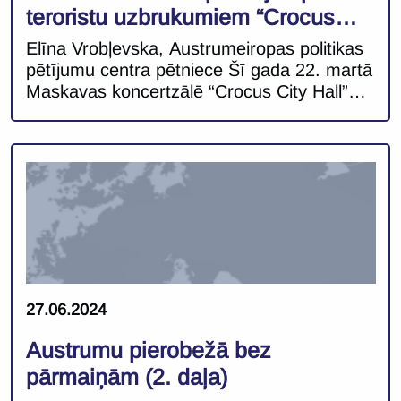
teroristu uzbrukumiem “Crocus
City Hall”
Elīna Vrobļevska, Austrumeiropas politikas
pētījumu centra pētniece Šī gada 22. martā
Maskavas koncertzālē “Crocus City Hall”
notikušais terorakts ir kalpojis kā
informācijas manipulācijas un maldināšanas
līdzeklis Krievijas politiskās un informatīvās
dienaskārtības virzībai. Uzreiz pēc notikušā
Krievijas amatpersonas un tiesībsargājošo
institūciju pārstāvji nāca klajā ar
paziņojumiem par Ukrainas saistību ar
teroraktu, savukārt pēcāk veiktā Krievijas
izmeklēšana […]
27.06.2024
Austrumu pierobežā bez
pārmaiņām (2. daļa)