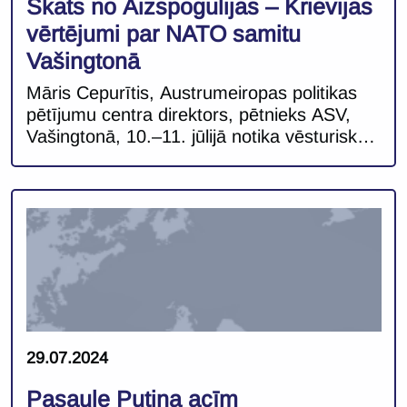
Skats no Aizspogulijas – Krievijas
vērtējumi par NATO samitu
Vašingtonā
Māris Cepurītis, Austrumeiropas politikas
pētījumu centra direktors, pētnieks ASV,
Vašingtonā, 10.–11. jūlijā notika vēsturisks
NATO samits, kurā tika atzīmēti 75 gadi
kopš alianses izveides. Lai gan pasaule
kopš 1949. gada ir piedzīvojusi ievērojamas
pārmaiņas, ironiskā kārtā Ziemeļatlantijas
līguma organizācijas primārais oponents
pašlaik ir gandrīz tā pati valsts, kas alianses
izveides brīdī, – Krievija un tās priekšgājēja
[…]
29.07.2024
Pasaule Putina acīm