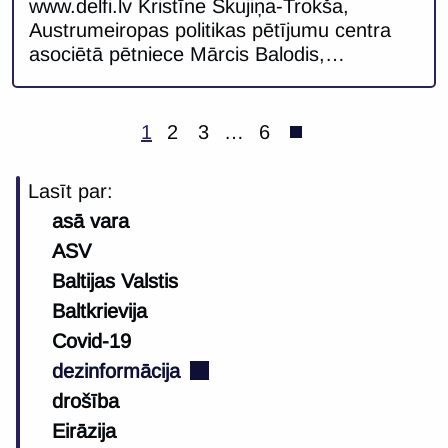
www.delfi.lv Kristīne Skujiņa-Trokša,
Austrumeiropas politikas pētījumu centra
asociētā pētniece Mārcis Balodis,
Austrumeiropas politikas pētījumu centra
pētnieks Līdzīgi kā citas Krievijas
kaimiņvalstis, Latvijas sabiedrība un
1
2
3
…
6
politiskā elite jau vairākus gadus kalpo par
mērķi un auditoriju Kremlim labvēlīgai, taču
Lasīt par:
Latvijas demokrātijai kaitīgai
asā vara
dezinformācijas plūsmai, nonievājot ne vien
valsts iekšējos procesus, bet arī apdraudot
ASV
tās suverenitāti un nākotni. […]
Baltijas Valstis
Baltkrievija
Covid-19
dezinformācija
drošība
Eirāzija