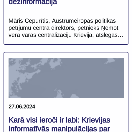
dezinformācija
Māris Cepurītis, Austrumeiropas politikas
pētījumu centra direktors, pētnieks Ņemot
vērā varas centralizāciju Krievijā, atslēgas
loma valsts kursa noteikšanā ir Krievijas
prezidentam Vladimiram Putinam. Tas
attiecināms ne vien uz valsts iekšējo un
ārējo politiku, bet arī informatīvajām
aktivitātēm. Vēl pirms 2022. gada plašā
iebrukuma Ukrainā Krievijā informatīvās
telpas kontrole tika īstenota Krievijas
prezidenta administrācijas līmenī, regulāru
tikšanos […]
27.06.2024
Karā visi ieroči ir labi: Krievijas
informatīvās manipulācijas par