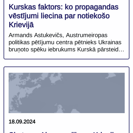
Kurskas faktors: ko propagandas
vēstījumi liecina par notiekošo
Krievijā
Armands Astukevičs, Austrumeiropas
politikas pētījumu centra pētnieks Ukrainas
bruņoto spēku iebrukums Kurskā pārsteidza
nesagatavotus gan analītiķus Rietumos,
gan Krievijas eliti. Pēc Ukrainas nesekmīgā
pretuzbrukuma pagājušā gada vasarā un
ilgstoši smagās situācijas frontē Kurskas
operācija iezīmēja nozīmīgu izrāvienu un
pieturas punktu Ukrainas–Krievijas karā.
Pirmo reizi šī kara laikā karadarbība ir tikusi
pārnesta Krievijas teritorijā, un tas […]
18.09.2024