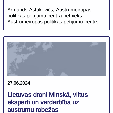
Armands Astukevičs, Austrumeiropas
politikas pētījumu centra pētnieks
Austrumeiropas politikas pētījumu centrs
turpina analizēt aktuālās tendences
Baltkrievijā, informatīvās aktivitātes, to
ietekmi un dezinformācijas kampaņas,
kurās diktatora Aleksandra Lukašenko
režīms turpina aktīvi vērsties pret savām
kaimiņvalstīm Rietumos. Faktu un notikumu
sagrozīšana regulāri kalpo kā instruments,
ar kura palīdzību pamatot Baltkrievijas
politiskās izvēles un pieņemtos lēmumus.
Piemēram, aprīlī Baltkrievijas […]
27.06.2024
Lietuvas droni Minskā, viltus
eksperti un vardarbība uz
austrumu robežas