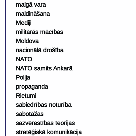
maigā vara
maldināšana
Mediji
militārās mācības
Moldova
nacionālā drošība
NATO
NATO samits Ankarā
Polija
propaganda
Rietumi
sabiedrības noturība
sabotāžas
sazvērestības teorijas
stratēģiskā komunikācija