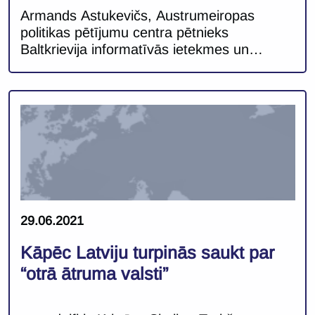
Armands Astukevičs, Austrumeiropas
politikas pētījumu centra pētnieks
Baltkrievija informatīvās ietekmes un
dezinformācijas kampaņās turpina aktīvi
vērsties pret savām kaimiņvalstīm
Rietumos. Lai arī kā klasiska tēma tiek
apskatīta īstenotā migrācijas hibrīdoperācija
uz Baltkrievijas robežas ar ES dalībvalstīm,
pēdējo mēnešu laikā aizvien aktuālāk
Baltkrievijas maldīgo vēstījumu telpā tiek
akcentēta militāro draudu dimensija. Šādas
informatīvās ietekmes aktivitātes ir daļa […]
29.06.2021
Kāpēc Latviju turpinās saukt par
“otrā ātruma valsti”