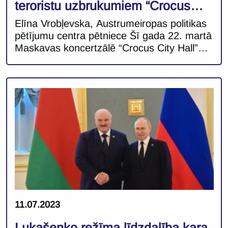
teroristu uzbrukumiem “Crocus
City Hall”
Elīna Vrobļevska, Austrumeiropas politikas
pētījumu centra pētniece Šī gada 22. martā
Maskavas koncertzālē “Crocus City Hall”
notikušais terorakts ir kalpojis kā
informācijas manipulācijas un maldināšanas
līdzeklis Krievijas politiskās un informatīvās
dienaskārtības virzībai. Uzreiz pēc notikušā
Krievijas amatpersonas un tiesībsargājošo
institūciju pārstāvji nāca klajā ar
paziņojumiem par Ukrainas saistību ar
teroraktu, savukārt pēcāk veiktā Krievijas
izmeklēšana […]
11.07.2023
Lukašenko režīma līdzdalība kara