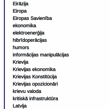
Eirāzija
Eiropa
Eiropas Savienība
ekonomika
elektroenerģija
hibrīdoperācijas
humors
informācijas manipulācijas
Krievija
Krievijas ekonomika
Krievijas Konstitūcija
Krievijas opozicionāri
krievu valoda
kritiskā infrastruktūra
Latvija