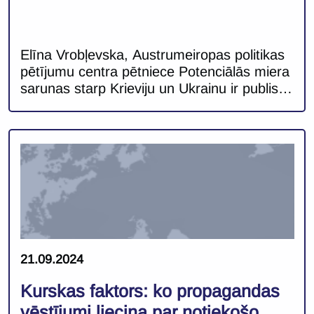
Elīna Vrobļevska, Austrumeiropas politikas
pētījumu centra pētniece Potenciālās miera
sarunas starp Krieviju un Ukrainu ir publisko
diskusiju centrā nu jau vairākus mēnešus.
Kamēr Rietumu informatīvājā telpā, kā
miera iniciators tiek uzlūkota Ukraina,
Krievijas pusē, tiek veidota gluži pretēja
aina. Krievijas informācijas manipulācijas
taktikas veido noteiktu uztveri par Ukrainu
kā agresīvu valsti, kas noraida miera
sarunas, […]
21.09.2024
Kurskas faktors: ko propagandas
vēstījumi liecina par notiekošo