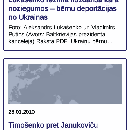
noziegumos – bērnu deportācijas
no Ukrainas
Foto: Aleksandrs Lukašenko un Vladimirs
Putins (Avots: Baltkrievijas prezidenta
kanceleja) Raksta PDF: Ukraiņu bērnu
deportācijas-LV Autori: Juris Jurāns,
Armands Astukevičs Ar plašu rezonansi šā
gada martā Starptautiskā krimināltiesa
izdeva aresta orderi Krievijas prezidentam
Vladimiram Putinam un pilnvarotai pārstāvei
bērnu tiesības jautājumos Marijai Ļvovai-
Belovai par nelikumīgām bērnu
deportācijām no okupētajām Ukrainas
teritorijām[1]. Starptautisko tiesību
kontekstā Krievijas […]
28.01.2010
Timošenko pret Janukoviču