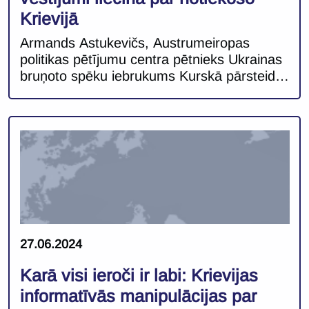
Krievijā
Armands Astukevičs, Austrumeiropas
politikas pētījumu centra pētnieks Ukrainas
bruņoto spēku iebrukums Kurskā pārsteidza
nesagatavotus gan analītiķus Rietumos,
gan Krievijas eliti. Pēc Ukrainas nesekmīgā
pretuzbrukuma pagājušā gada vasarā un
ilgstoši smagās situācijas frontē Kurskas
operācija iezīmēja nozīmīgu izrāvienu un
pieturas punktu Ukrainas–Krievijas karā.
Pirmo reizi šī kara laikā karadarbība ir tikusi
pārnesta Krievijas teritorijā, un tas […]
27.06.2024
Karā visi ieroči ir labi: Krievijas
informatīvās manipulācijas par