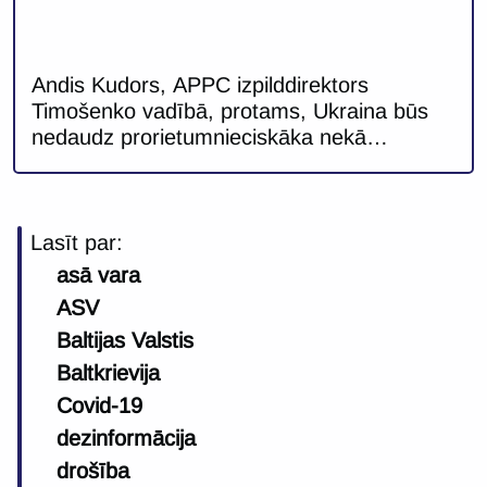
Andis Kudors, APPC izpilddirektors
Timošenko vadībā, protams, Ukraina būs
nedaudz prorietumnieciskāka nekā
Janukoviča uzvaras gadījumā. Tomēr
atšķirības nebūs nemaz tik lielas. Kā
Timošenko, tā Janukovičs būs atkarīgi no
savu finansiālo atbalstītāju interesēm. Cīņa
Lasīt par:
par Ukrainas prezidenta posteni vēl nav
asā vara
galā. Par to vēlēšanu otrajā kārtā 7.
ASV
februārī sacentīsies Ukrainas
Baltijas Valstis
premjerministre Jūlija Timošenko un
opozīcijā esošās […]
Baltkrievija
Covid-19
dezinformācija
drošība