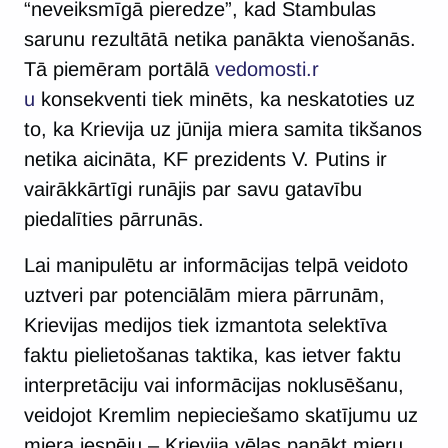
“neveiksmīgā pieredze”, kad Stambulas
sarunu rezultātā netika panākta vienošanās.
Tā piemēram portālā
vedomosti.r
u
konsekventi tiek minēts, ka neskatoties uz
to, ka Krievija uz jūnija miera samita tikšanos
netika aicināta, KF prezidents V. Putins ir
vairākkārtīgi runājis par savu gatavību
piedalīties pārrunās.
Lai manipulētu ar informācijas telpā veidoto
uztveri par potenciālām miera pārrunām,
Krievijas medijos tiek izmantota selektīva
faktu pielietošanas taktika, kas ietver faktu
interpretāciju vai informācijas noklusēšanu,
veidojot Kremlim nepieciešamo skatījumu uz
miera iespēju – Krievija vēlas panākt mieru,