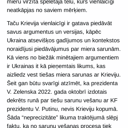
mieru virzīta spēlētāja tēlu, kurš vienlaicīgi
neatkāpjas no saviem mērķiem.
Taču Krievija vienlaicīgi ir gatava piedāvāt
savus argumentus un versijas, kāpēc
Ukraina atsevišķos gadījumos un kontekstos
noraidījusi piedāvājumus par miera sarunām.
Kā viens no biežāk minētajiem argumentiem
ir Ukrainas it kā pieņemtais likums, kas
aizliedz vest tiešas miera sarunas ar Krieviju.
Šeit gan būtu svarīgi atzīmēt, ka prezidenta
V. Zelenska 2022. gada oktobrī izdotais
dekrēts runā par tiešu sarunu vešanu ar KF
prezidentu V. Putinu, nevis Krieviju kopumā.
Šāda “neprecizitāte” likuma traktējumā slēpj
faktu, ka no sarunu vešanas procesa tiek