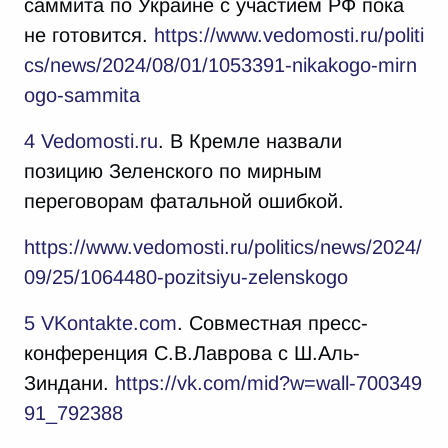
саммита по Украине с участием РФ пока
не готовится.
https://www.vedomosti.ru/politi
cs/news/2024/08/01/1053391-nikakogo-mirn
ogo-sammita
4
Vedomosti.ru
. В Кремле назвали
позицию Зеленского по мирным
переговорам фатальной ошибкой.
https://www.vedomosti.ru/politics/news/2024/
09/25/1064480-pozitsiyu-zelenskogo
5
VKontakte.com
. Совместная пресс-
конференция С.В.Лаврова с Ш.Аль-
Зиндани.
https://vk.com/mid?w=wall-700349
91_792388