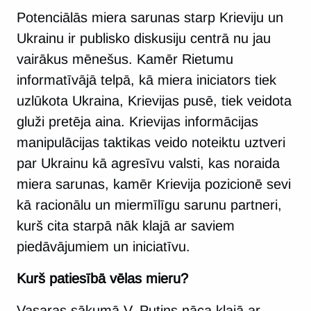
Potenciālās miera sarunas starp Krieviju un
Ukrainu ir publisko diskusiju centrā nu jau
vairākus mēnešus. Kamēr Rietumu
informatīvājā telpā, kā miera iniciators tiek
uzlūkota Ukraina, Krievijas pusē, tiek veidota
gluži pretēja aina. Krievijas informācijas
manipulācijas taktikas veido noteiktu uztveri
par Ukrainu kā agresīvu valsti, kas noraida
miera sarunas, kamēr Krievija pozicionē sevi
kā racionālu un miermīlīgu sarunu partneri,
kurš cita starpā nāk klajā ar saviem
piedāvājumiem un iniciatīvu.
Kurš patiesībā vēlas mieru?
Vasaras sākumā V. Putins nāca klajā ar