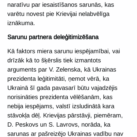
naratīvu par iesaistīšanos sarunās, kas
varētu novest pie Krievijai nelabvēlīga
iznākuma.
Sarunu partnera deleģitimizēšana
Kā faktors miera sarunu iespējamībai, vai
drīzāk kā to šķērslis tiek izmantots
arguments par V. Zelenska, kā Ukrainas
prezidenta leģitimitāti, ņemot vērā, ka
Ukrainā šī gada pavasarī būtu vajadzējis
norisināties prezidenta vēlēšanām, kas
nebija iespējams, valstī izsludinātā kara
stāvokļa dēļ. Krievijas pārstāvji, piemēram,
D. Peskovs un S. Lavrovs, norāda, ka
sarunas ar pašreizējo Ukrainas vadību nav