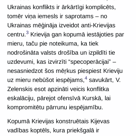
Ukrainas konflikts ir ārkārtīgi komplicēts,
tomēr viņa iemesls ir saprotams – no
Ukrainas mēģināja izveidot anti-Krievijas
3
centru.
Krievija gan kopumā iestājoties par
mieru, taču pie noteikuma, ka tiek
nodrošināta valsts drošība un izpildīti tie
uzdevumi, kas izvirzīti “specoperācijai” –
nesasniedzot šos mēŗkus piespiest Krieviju
4
uz mieru nebūšot iespējams,
savukārt, V.
Zelenskis esot apzināti veicis konflitka
eskalāciju, pārejot ofensīvā Kurskā, lai
kompromitētu pārrunu iespējamību.
Kopumā Krievijas konstruētais Kijevas
vadības koptēls, kura priekšgalā ir