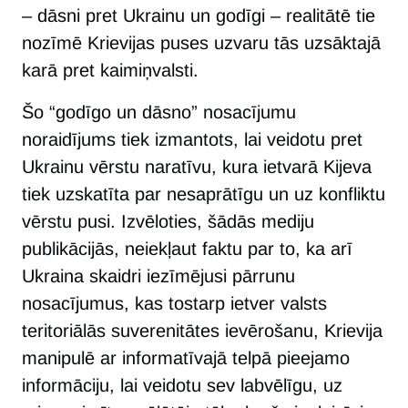
– dāsni pret Ukrainu un godīgi – realitātē tie
nozīmē Krievijas puses uzvaru tās uzsāktajā
karā pret kaimiņvalsti.
Šo “godīgo un dāsno” nosacījumu
noraidījums tiek izmantots, lai veidotu pret
Ukrainu vērstu naratīvu, kura ietvarā Kijeva
tiek uzskatīta par nesaprātīgu un uz konfliktu
vērstu pusi. Izvēloties, šādās mediju
publikācijās, neiekļaut faktu par to, ka arī
Ukraina skaidri iezīmējusi pārrunu
nosacījumus, kas tostarp ietver valsts
teritoriālās suverenitātes ievērošanu, Krievija
manipulē ar informatīvajā telpā pieejamo
informāciju, lai veidotu sev labvēlīgu, uz