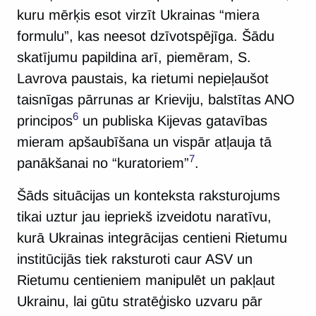
kuru mērķis esot virzīt Ukrainas “miera
formulu”, kas neesot dzīvotspējīga. Šādu
skatījumu papildina arī, piemēram, S.
Lavrova paustais, ka rietumi nepieļaušot
taisnīgas pārrunas ar Krieviju, balstītas ANO
6
principos
un publiska Kijevas gatavības
mieram apšaubīšana un vispār atļauja tā
7
panākšanai no “kuratoriem”
.
Šāds situācijas un konteksta raksturojums
tikai uztur jau iepriekš izveidotu naratīvu,
kurā Ukrainas integrācijas centieni Rietumu
institūcijās tiek raksturoti caur ASV un
Rietumu centieniem manipulēt un pakļaut
Ukrainu, lai gūtu stratēģisko uzvaru pār