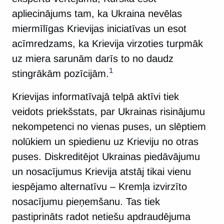
apliecinājums tam, ka Ukraina nevēlas
miermīlīgas Krievijas iniciatīvas un esot
acīmredzams, ka Krievija virzoties turpmāk
uz miera sarunām darīs to no daudz
1
stingrākām pozīcijām.
Krievijas informatīvajā telpā aktīvi tiek
veidots priekšstats, par Ukrainas risinājumu
nekompetenci no vienas puses, un slēptiem
nolūkiem un spiedienu uz Krieviju no otras
puses. Diskreditējot Ukrainas piedāvājumu
un nosacījumus Krievija atstāj tikai vienu
iespējamo alternatīvu – Kremļa izvirzīto
nosacījumu pieņemšanu. Tas tiek
pastiprināts radot netiešu apdraudējuma