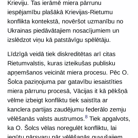
Krieviju. Tas ierāmē miera pārrunu
iespējamību plašākā Krievijas-Rietumu
konflikta kontekstā, novēršot uzmanību no
Ukrainas piedāvātajiem nosacījumiem un
izslēdzot viņu kā patstāvīgu spēlētāju.
Līdzīgā veidā tiek diskreditētas arī citas
Rietumvalstis, kuras izteikušas publisku
apņemšanos veicināt miera procesu. Pēc O.
Šolca paziņojuma par gatavību iesaistīties
miera pārrunu procesā, Vācijas it kā pēkšņā
vēlme izbeigt konfliktu tiek saistīta ar
kanclera partijas zaudējumu federālo zemju
8
vēlēšanās valsts austrumos.
Tiek apgalvots,
ka O. Šolcs vēlas noregulēt konfliktu, lai
iegūtu pārsvaru pār vēlēšanās guvušajiem