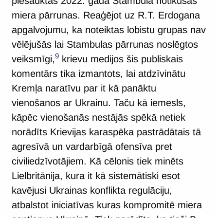
piesauktas 2022. gadā Stambulā notikušās
miera pārrunas. Reaģējot uz R.T. Erdogana
apgalvojumu, ka noteiktas lobistu grupas nav
vēlējušās lai Stambulas pārrunas noslēgtos
9
veiksmīgi,
krievu medijos šis publiskais
komentārs tika izmantots, lai atdzīvinātu
Kremļa naratīvu par it kā panāktu
vienošanos ar Ukrainu. Taču kā iemesls,
kāpēc vienošanās nestājās spēkā netiek
norādīts Krievijas karaspēka pastrādātais tā
agresīvā un vardarbīgā ofensīva pret
civiliedzīvotājiem. Kā cēlonis tiek minēts
Lielbritānija, kura it kā sistemātiski esot
kavējusi Ukrainas konflikta regulāciju,
atbalstot iniciatīvas kuras kompromitē miera