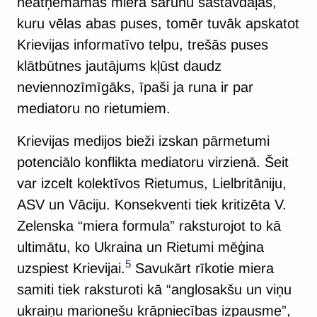
neatņemamas miera sarunu sastāvdaļas,
kuru vēlas abas puses, tomēr tuvāk apskatot
Krievijas informatīvo telpu, trešās puses
klātbūtnes jautājums kļūst daudz
neviennozīmīgāks, īpaši ja runa ir par
mediatoru no rietumiem.
Krievijas medijos bieži izskan pārmetumi
potenciālo konflikta mediatoru virzienā. Šeit
var izcelt kolektīvos Rietumus, Lielbritāniju,
ASV un Vāciju. Konsekventi tiek kritizēta V.
Zelenska “miera formula” raksturojot to kā
ultimātu, ko Ukraina un Rietumi mēģina
5
uzspiest Krievijai.
Savukārt rīkotie miera
samiti tiek raksturoti kā “anglosakšu un viņu
ukraiņu marionešu krāpniecības izpausme”,