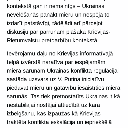
kontekstā gan ir nemainīgs – Ukrainas
nevēlēšanās panākt mieru un nespēja to
izdarīt patstāvīgi, tādējādi arī pārceļot
diskusiju par pārrunām plašākā Krievijas-
Rietumvalstu pretdarbību kontekstā.
Ievērojamu daļu no Krievijas informatīvajā
telpā izvērstā naratīva par iespējamām
miera sarunām Ukrainas konflikta regulācijai
sastāda uzsvars uz V. Putina iniciatīvu
piedāvāt mieru un gatavību iesaistīties miera
sarunās. Tas tiek pretnostatīts Ukrainas it kā
nestabilajai nostājai attiecībā uz kara
izbeigšanu, kas izpaužas kā Krievijas
traktēta konflikta eskalācija un iepriekšējā