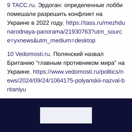
9
TACC.ru
. Эрдоган: определенные лобби
помешали разрешить конфликт на
Украине в 2022 годy.
https://tass.ru/mezhdu
narodnaya-panorama/21930763?utm_sourc
e=yxnews&utm_medium=desktop
10
Vedomosti.ru
. Полянский назвал
Британию “главным противником мира” на
Украине.
https://www.vedomosti.ru/politics/n
ews/2024/09/24/1064175-polyanskii-nazval-b
ritaniyu