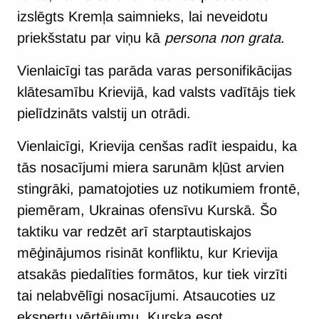
izslēgts Kremļa saimnieks, lai neveidotu
priekšstatu par viņu kā
persona non grata
.
Vienlaicīgi tas parāda varas personifikācijas
klātesamību Krievijā, kad valsts vadītājs tiek
pielīdzināts valstij un otrādi.
Vienlaicīgi, Krievija cenšas radīt iespaidu, ka
tās nosacījumi miera sarunām kļūst arvien
stingrāki, pamatojoties uz notikumiem frontē,
piemēram, Ukrainas ofensīvu Kurskā. Šo
taktiku var redzēt arī starptautiskajos
mēģinājumos risināt konfliktu, kur Krievija
atsakās piedalīties formātos, kur tiek virzīti
tai nelabvēlīgi nosacījumi. Atsaucoties uz
ekspertu vērtējumu, Kurska esot