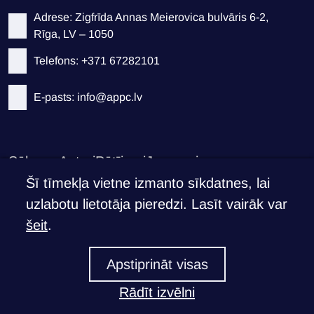
Adrese: Zigfrīda Annas Meierovica bulvāris 6-2,
Rīga, LV – 1050
Telefons: +371 67282101
E-pasts: info@appc.lv
Sākums
Autori
Pētījumi
Jaunumi
Privātuma politika
Šī tīmekļa vietne izmanto sīkdatnes, lai
uzlabotu lietotāja pieredzi. Lasīt vairāk var
Atbalsti APPC
šeit
.
Ja Tev ir svarīgi, ko mēs darām
Apstiprināt visas
Atbalstīt >
Rādīt izvēlni