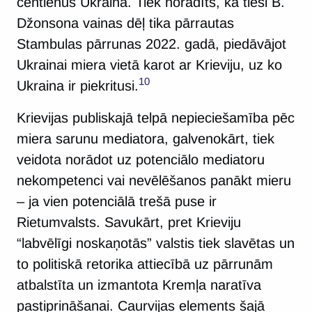
centienus Ukrainā. Tiek norādīts, ka tieši B.
Džonsona vainas dēļ tika pārrautas
Stambulas pārrunas 2022. gadā, piedāvājot
Ukrainai miera vietā karot ar Krieviju, uz ko
10
Ukraina ir piekritusi.
Krievijas publiskajā telpā nepieciešamība pēc
miera sarunu mediatora, galvenokārt, tiek
veidota norādot uz potenciālo mediatoru
nekompetenci vai nevēlēšanos panākt mieru
– ja vien potenciālā trešā puse ir
Rietumvalsts. Savukārt, pret Krieviju
“labvēlīgi noskaņotās” valstis tiek slavētas un
to politiskā retorika attiecībā uz pārrunām
atbalstīta un izmantota Kremļa naratīva
pastiprināšanai. Caurvijas elements šajā