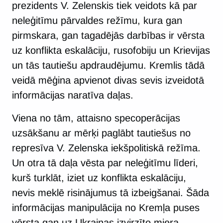
prezidents V. Zelenskis tiek veidots kā par
neleģitīmu pārvaldes režīmu, kura gan
pirmskara, gan tagadējās darbības ir vērsta
uz konflikta eskalāciju, rusofobiju un Krievijas
un tās tautiešu apdraudējumu. Kremlis tādā
veidā mēģina apvienot divas sevis izveidotā
informācijas naratīva daļas.
Viena no tām, attaisno specoperācijas
uzsākšanu ar mērķi paglābt tautiešus no
represīva V. Zelenska iekšpolitiskā režīma.
Un otra tā daļa vēsta par neleģitīmu līderi,
kurš turklāt, iziet uz konflikta eskalāciju,
nevis meklē risinājumus tā izbeigšanai. Šāda
informācijas manipulācija no Kremļa puses
vērsta gan uz Ukrainas izvirzīto miera