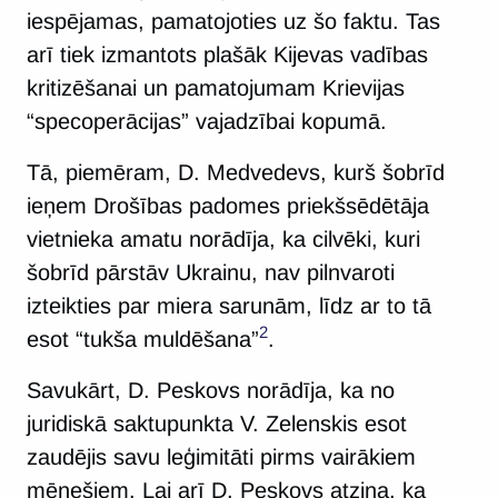
iespējamas, pamatojoties uz šo faktu. Tas
arī tiek izmantots plašāk Kijevas vadības
kritizēšanai un pamatojumam Krievijas
“specoperācijas” vajadzībai kopumā.
Tā, piemēram, D. Medvedevs, kurš šobrīd
ieņem Drošības padomes priekšsēdētāja
vietnieka amatu norādīja, ka cilvēki, kuri
šobrīd pārstāv Ukrainu, nav pilnvaroti
izteikties par miera sarunām, līdz ar to tā
2
esot “tukša muldēšana”
.
Savukārt, D. Peskovs norādīja, ka no
juridiskā saktupunkta V. Zelenskis esot
zaudējis savu leģimitāti pirms vairākiem
mēnešiem. Lai arī D. Peskovs atzina, ka