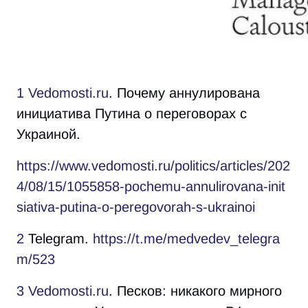
1
Vedomosti.ru
. Почему аннулирована
инициатива Путина о переговорах с
Украиной.
https://www.vedomosti.ru/politics/articles/202
4/08/15/1055858-pochemu-annulirovana-init
siativa-putina-o-peregovorah-s-ukrainoi
2
Telegram.
https://t.me/medvedev_telegra
m/523
3
Vedomosti.ru
. Песков: никакого мирного