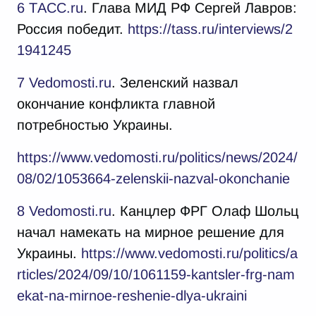
6
TАСС.ru
. Глава МИД РФ Сергей Лавров:
Россия победит.
https://tass.ru/interviews/2
1941245
7
Vedomosti.ru
. Зеленский назвал
окончание конфликта главной
потребностью Украины.
https://www.vedomosti.ru/politics/news/2024/
08/02/1053664-zelenskii-nazval-okonchanie
8
Vedomosti.ru
. Канцлер ФРГ Олаф Шольц
начал намекать на мирное решение для
Украины.
https://www.vedomosti.ru/politics/a
rticles/2024/09/10/1061159-kantsler-frg-nam
ekat-na-mirnoe-reshenie-dlya-ukraini