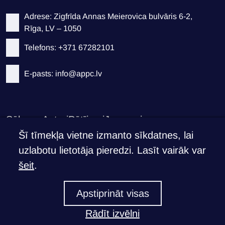
Adrese: Zigfrīda Annas Meierovica bulvāris 6-2,
Rīga, LV – 1050
Telefons: +371 67282101
E-pasts: info@appc.lv
Sākums
Autori
Pētījumi
Jaunumi
Privātuma politika
Šī tīmekļa vietne izmanto sīkdatnes, lai
uzlabotu lietotāja pieredzi. Lasīt vairāk var
Atbalsti APPC
šeit
.
Ja Tev ir svarīgi, ko mēs darām
Apstiprināt visas
Atbalstīt >
Rādīt izvēlni