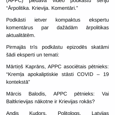
(APPC) piedāvā video podkāstu sēriju
“Ārpolitika. Krievija. Komentāri.”
Podkāsti ietver kompaktus ekspertu
komentārus par dažādām ārpolitikas
aktualitātēm.
Pirmajās trīs podkāstu epizodēs skatāmi
šādi eksperti un temati:
Mārtiņš Kaprāns, APPC asociētais pētnieks:
“Kremļa apokaliptiskie stāsti COVID – 19
kontekstā”
Mārcis Balodis, APPC pētnieks: Vai
Baltkrievijas nākotne ir Krievijas rokās?
Andis Kudors, Politologs, Latvijas