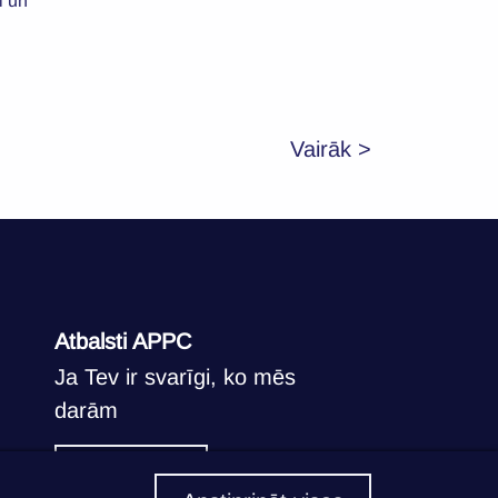
ki un
Vairāk >
Atbalsti APPC
Ja Tev ir svarīgi, ko mēs
darām
Atbalstīt >