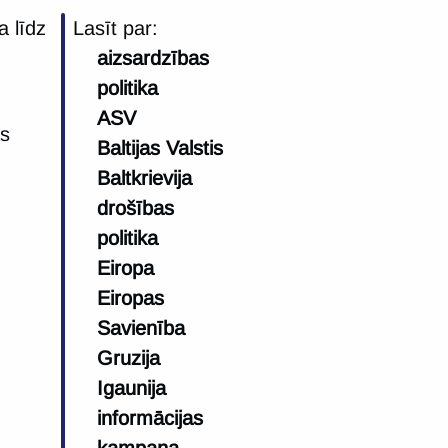
a līdz
Lasīt par:
aizsardzības
politika
ASV
as
Baltijas Valstis
Baltkrievija
drošības
politika
Eiropa
Eiropas
Savienība
Gruzija
Igaunija
informācijas
kampaņa