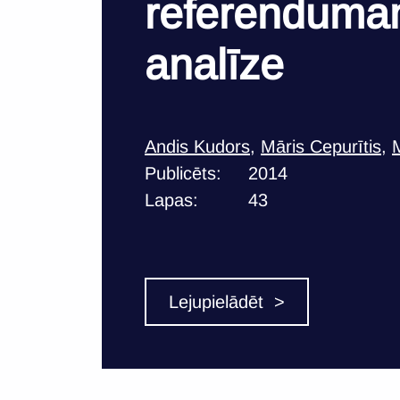
referendumam
analīze
Andis Kudors
,
Māris Cepurītis
,
Publicēts:
2014
Lapas:
43
Lejupielādēt >