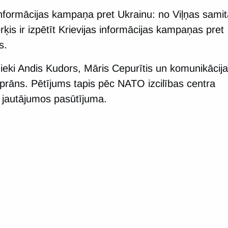
nformācijas kampaņa pret Ukrainu: no Viļņas samit
s ir izpētīt Krievijas informācijas kampaņas pret
s.
eki Andis Kudors, Māris Cepurītis un komunikācij
prāns. Pētījums tapis pēc NATO izcilības centra
 jautājumos pasūtījuma.