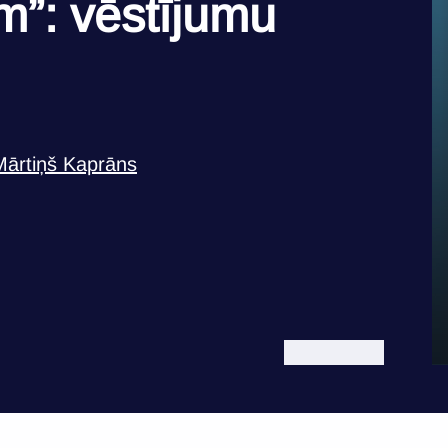
”: vēstījumu
Mārtiņš Kaprāns