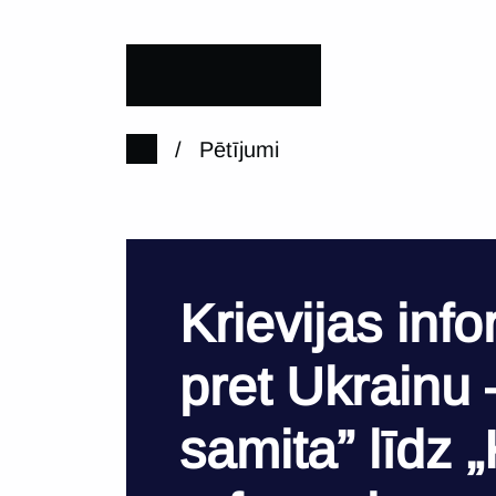
/
Pētījumi
Krievijas in
pret Ukrainu 
samita” līdz 