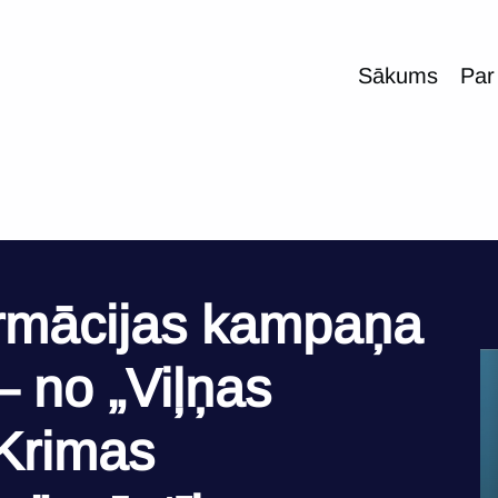
Sākums
Par
formācijas kampaņa
– no „Viļņas
„Krimas