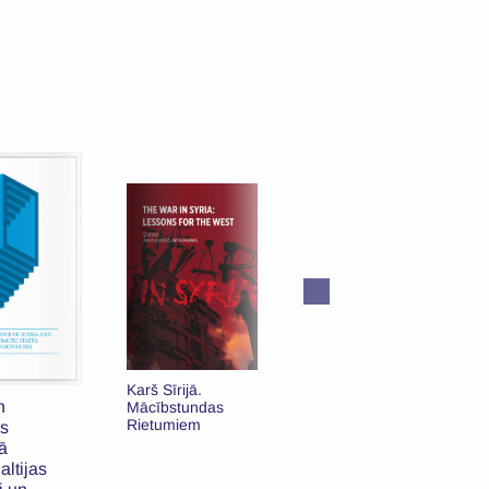
Baltkrievijas
Karš Sīrijā.
ārpolitika: 360°
n
Mācībstundas
Rietumiem
as
ā
altijas