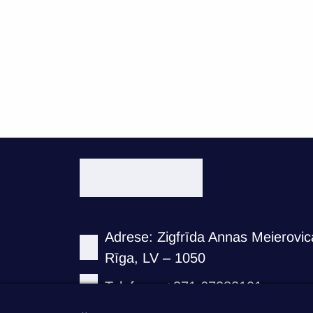
valstīs
Adrese: Zigfrīda Annas Meierovica
Rīga, LV – 1050
Telefons: +371 67282101