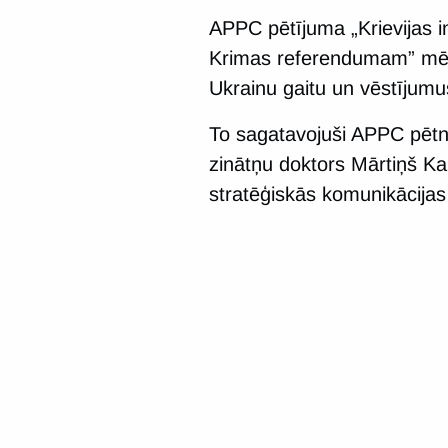
APPC pētījuma „Krievijas i
Krimas referendumam” mērķi
Ukrainu gaitu un vēstījumu
To sagatavojuši APPC pētni
zinātņu doktors Mārtiņš Ka
stratēģiskās komunikācijas