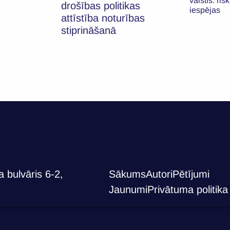
valstīs: ris
drošības politikas
iespējas
attīstība noturības
stiprināšanā
 bulvāris 6-2,
Sākums
Autori
Pētījumi
Jaunumi
Privātuma politika