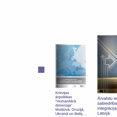
Krievijas
Latvija un
ārpolitikas
Amerikas
:
Ārvalstu i
“Humanitārā
Savienotās Valstis:
sabiedrība
dimensija”
jauna nodaļa
integrācij
Moldovā, Gruzijā,
partnerībā
Latvijā
Ukrainā un Baltijas