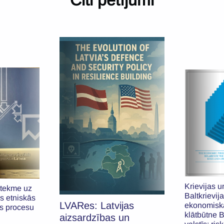
Krievijas u
etekme uz
Baltkrievij
s etniskās
LVARes: Latvijas
ekonomisk
as procesu
klātbūtne B
aizsardzības un