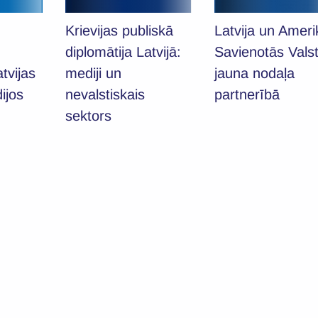
Latvija un Ameri
Krievijas publiskā
Savienotās Valst
diplomātija Latvijā:
tvijas
jauna nodaļa
mediji un
ijos
partnerībā
nevalstiskais
sektors