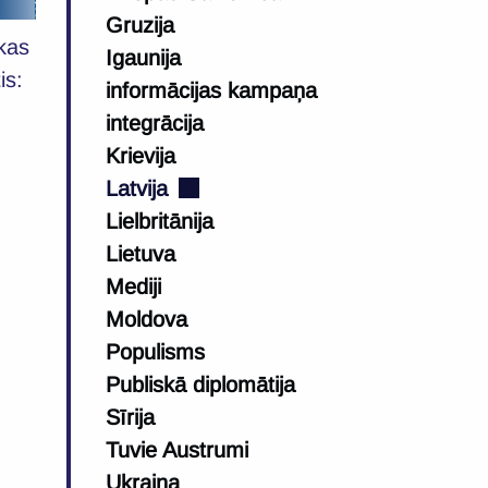
Gruzija
kas
Igaunija
is:
informācijas kampaņa
integrācija
Krievija
Latvija
Lielbritānija
Lietuva
Mediji
Moldova
Populisms
Publiskā diplomātija
Sīrija
Tuvie Austrumi
Ukraina