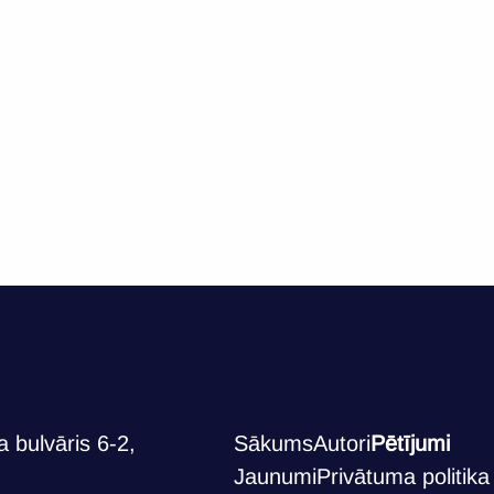
 bulvāris 6-2,
Sākums
Autori
Pētījumi
Jaunumi
Privātuma politika