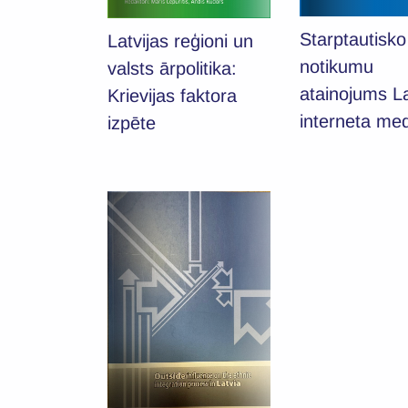
Starptautisko
Latvijas reģioni un
notikumu
valsts ārpolitika:
atainojums La
Krievijas faktora
interneta med
izpēte