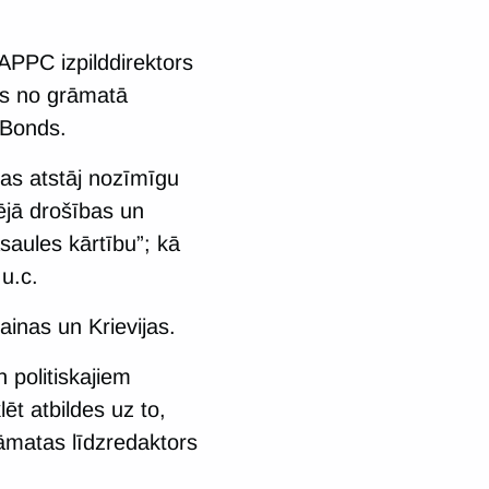
PPC izpilddirektors
ns no grāmatā
 Bonds.
as atstāj nozīmīgu
ējā drošības un
saules kārtību”; kā
 u.c.
rainas un Krievijas.
n politiskajiem
ēt atbildes uz to,
rāmatas līdzredaktors