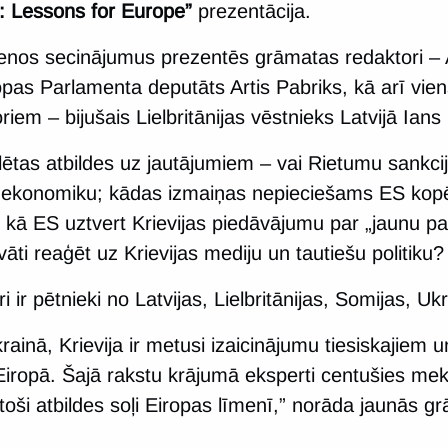
: Lessons for Europe”
prezentācija.
enos secinājumus prezentēs grāmatas redaktori – A
pas Parlamenta deputāts Artis Pabriks, kā arī vie
iem – bijušais Lielbritānijas vēstnieks Latvijā Ians
tas atbildes uz jautājumiem – vai Rietumu sankcij
as ekonomiku; kādas izmaiņas nepieciešams ES kop
; kā ES uztvert Krievijas piedāvājumu par „jaunu pa
vāti reaģēt uz Krievijas mediju un tautiešu politiku?
 ir pētnieki no Latvijas, Lielbritānijas, Somijas, Uk
rainā, Krievija ir metusi izaicinājumu tiesiskajiem u
Eiropā. Šajā rakstu krājumā eksperti centušies mekl
stoši atbildes soļi Eiropas līmenī,” norāda jaunās g