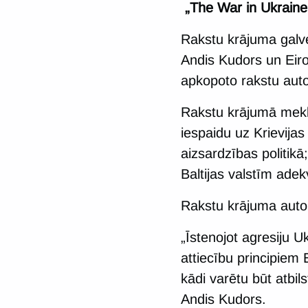
„The War in Ukraine
Rakstu krājuma galv
Andis Kudors un Eiro
apkopoto rakstu autor
Rakstu krājumā meklē
iespaidu uz Krievij
aizsardzības politikā
Baltijas valstīm adek
Rakstu krājuma autori
„Īstenojot agresiju Uk
attiecību principiem 
kādi varētu būt atbil
Andis Kudors.