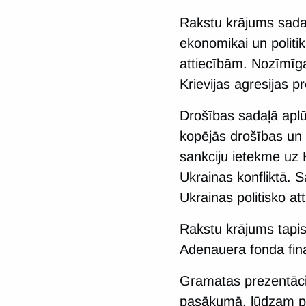
Rakstu krājums sadalī
ekonomikai un politi
attiecībām. Nozīmīga
Krievijas agresijas p
Drošības sadaļā aplūk
kopējās drošības un 
sankciju ietekme uz 
Ukrainas konfliktā. S
Ukrainas politisko at
Rakstu krājums tapis
Adenauera fonda fina
Gramatas prezentācija
pasākumā, lūdzam pie