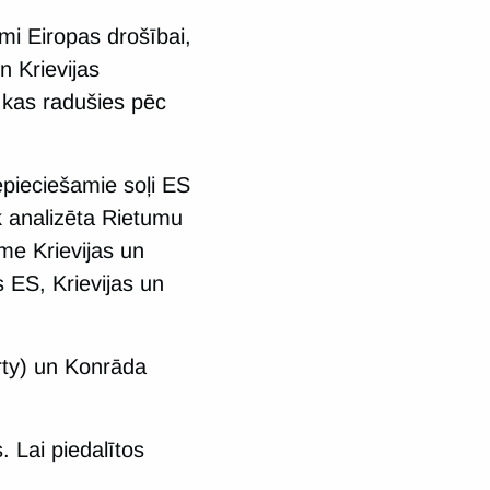
umi Eiropas drošībai,
n Krievijas
 kas radušies pēc
epieciešamie soļi ES
k analizēta Rietumu
me Krievijas un
s ES, Krievijas un
rty) un Konrāda
 Lai piedalītos