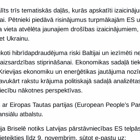
ts trīs tematiskās daļās, kurās apskatīti izaicināj
kai. Pētnieki piedāvā risinājumus turpmākajām ES u
 vieta atvēlēta jaunajiem drošības izaicinājumiem,
ret Ukrainu.
oti hibrīdapdraudējuma riski Baltijai un iezīmēti n
aizsardzības stiprināšanai. Ekonomikas sadaļā tie
Krievijas ekonomiku un enerģētikas jautājuma nozī
avukārt rakstu krājuma politiskajā sadaļā analizēta
tiecību nākotnes perspektīvas.
 ar Eiropas Tautas partijas (European People’s Pa
nsiālu atbalstu.
 Briselē notiks Latvijas pārstāvniecības ES telpās.
teikties līdz 9. novembrim, sūtot e-pastu uz: