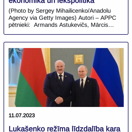
ekonomika un iekšpolitika
(Photo by Sergey Mihailicenko/Anadolu
Agency via Getty Images) Autori – APPC
pētnieki: Armands Astukevičs, Mārcis
Balodis Ir pagājuši divi gadi kopš Krievijas
plaša mēroga iebrukuma Ukrainā 2022.
gada 24. februārī. Kopš tā laika ne tikai
situācija frontē, bet arī Krievijas iekšpolitika,
sabiedrība un ekonomikā ir piedzīvojusi
pārmaiņas un aizvien vairāk ir vērojama
“kara migla”. Kādi ir […]
11.07.2023
Lukašenko režīma līdzdalība kara