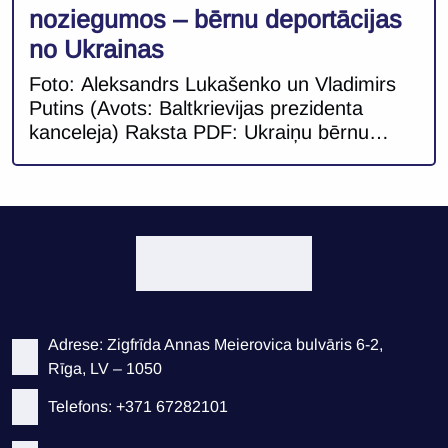
noziegumos – bērnu deportācijas
no Ukrainas
Foto: Aleksandrs Lukašenko un Vladimirs
Putins (Avots: Baltkrievijas prezidenta
kanceleja) Raksta PDF: Ukraiņu bērnu
deportācijas-LV Autori: Juris Jurāns,
Armands Astukevičs Ar plašu rezonansi šā
gada martā Starptautiskā krimināltiesa
izdeva aresta orderi Krievijas prezidentam
Vladimiram Putinam un pilnvarotai pārstāvei
bērnu tiesības jautājumos Marijai Ļvovai-
Belovai par nelikumīgām bērnu
deportācijām no okupētajām Ukrainas
Adrese: Zigfrīda Annas Meierovica bulvāris 6-2,
teritorijām[1]. Starptautisko tiesību
Rīga, LV – 1050
kontekstā Krievijas […]
Telefons: +371 67282101