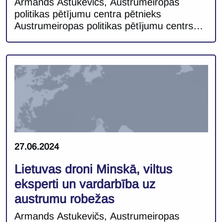
Armands Astukevičs, Austrumeiropas
politikas pētījumu centra pētnieks
Austrumeiropas politikas pētījumu centrs
turpina analizēt aktuālās tendences
Baltkrievijā, informatīvās aktivitātes, to
ietekmi un dezinformācijas kampaņas,
kurās diktatora Aleksandra Lukašenko
režīms turpina aktīvi vērsties pret savām
kaimiņvalstīm Rietumos. Faktu un notikumu
sagrozīšana regulāri kalpo kā instruments,
ar kura palīdzību pamatot Baltkrievijas
politiskās izvēles un pieņemtos lēmumus.
Piemēram, aprīlī Baltkrievijas […]
27.06.2024
Lietuvas droni Minskā, viltus
eksperti un vardarbība uz
austrumu robežas
Armands Astukevičs, Austrumeiropas