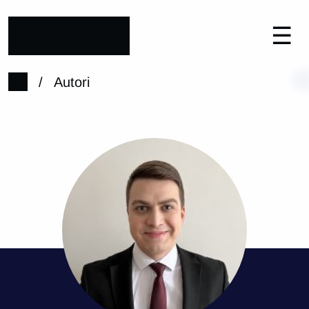
☰
/
Autori