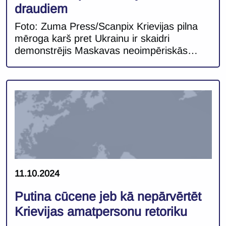
draudiem
Foto: Zuma Press/Scanpix Krievijas pilna
mēroga karš pret Ukrainu ir skaidri
demonstrējis Maskavas neoimpēriskās
ambīcijas un draudus, ko tās rada valstīm,
kas robežojās ar Krieviju. Šo notikumu
rezultātā Latvijas kā NATO robežvalsts
drošības situācija pēdējo trīs gadu laikā ir
būtiski pasliktinājusies. Lai gan Krievijas
spēki Ukrainā pašlaik cieš ievērojamus
zaudējumus un tiem būs nepieciešams
laiks, […]
11.10.2024
Putina cūcene jeb kā nepārvērtēt
Krievijas amatpersonu retoriku