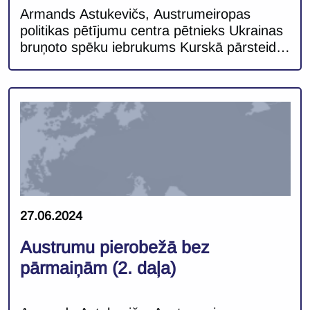
Armands Astukevičs, Austrumeiropas
politikas pētījumu centra pētnieks Ukrainas
bruņoto spēku iebrukums Kurskā pārsteidza
nesagatavotus gan analītiķus Rietumos,
gan Krievijas eliti. Pēc Ukrainas nesekmīgā
pretuzbrukuma pagājušā gada vasarā un
ilgstoši smagās situācijas frontē Kurskas
operācija iezīmēja nozīmīgu izrāvienu un
pieturas punktu Ukrainas–Krievijas karā.
Pirmo reizi šī kara laikā karadarbība ir tikusi
pārnesta Krievijas teritorijā, un tas […]
27.06.2024
Austrumu pierobežā bez
pārmaiņām (2. daļa)