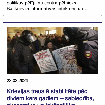
politikas pētījumu centra pētnieks
Baltkrievija informatīvās ietekmes un
dezinformācijas kampaņās turpina aktīvi
vērsties pret savām kaimiņvalstīm
Rietumos. Lai arī kā klasiska tēma tiek
apskatīta īstenotā migrācijas hibrīdoperācija
uz Baltkrievijas robežas ar ES dalībvalstīm,
pēdējo mēnešu laikā aizvien aktuālāk
Baltkrievijas maldīgo vēstījumu telpā tiek
akcentēta militāro draudu dimensija. Šādas
informatīvās ietekmes aktivitātes ir daļa […]
23.02.2024
Krievijas trauslā stabilitāte pēc
diviem kara gadiem – sabiedrība,