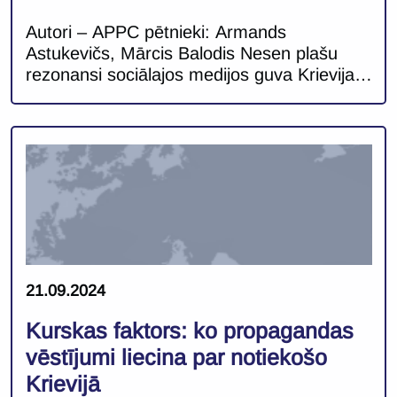
Autori – APPC pētnieki: Armands
Astukevičs, Mārcis Balodis Nesen plašu
rezonansi sociālajos medijos guva Krievijas
prezidenta Vladimira Putina citāts par
Latvijas cūcisko attieksmi pret tās
krievvalodīgajiem iedzīvotājiem, daļai
sociālo mediju lietotāju to traktējot teju par
kara draudu pieteikšanu. Šis ir svarīgs
mirklis, kurā plašākā kontekstā atskatīties
uz Krievijas amatpersonu vērsto retoriku
pret Latviju un tās […]
21.09.2024
Kurskas faktors: ko propagandas
vēstījumi liecina par notiekošo
Krievijā