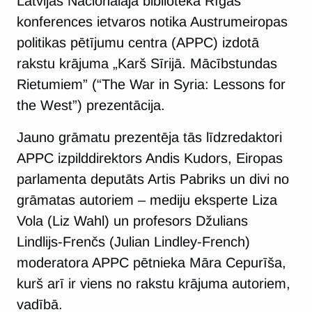
Latvijas Nacionālajā bibliotēkā Rīgas
konferences ietvaros notika Austrumeiropas
politikas pētījumu centra (APPC) izdotā
rakstu krājuma „Karš Sīrijā. Mācībstundas
Rietumiem” (“The War in Syria: Lessons for
the West”) prezentācija.
Jauno grāmatu prezentēja tās līdzredaktori
APPC izpilddirektors Andis Kudors, Eiropas
parlamenta deputāts Artis Pabriks un divi no
grāmatas autoriem – mediju eksperte Liza
Vola (Liz Wahl) un profesors Džulians
Lindlijs-Frenčs (Julian Lindley-French)
moderatora APPC pētnieka Māra Cepurīša,
kurš arī ir viens no rakstu krājuma autoriem,
vadībā.