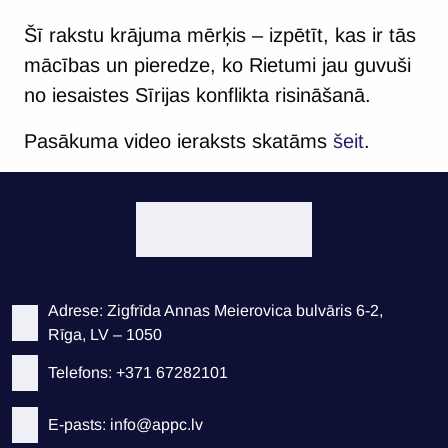
Šī rakstu krājuma mērķis – izpētīt, kas ir tās
mācības un pieredze, ko Rietumi jau guvuši
no iesaistes Sīrijas konflikta risināšanā.
Pasākuma video ieraksts skatāms
šeit
.
Adrese: Zigfrīda Annas Meierovica bulvāris 6-2,
Rīga, LV – 1050
Telefons: +371 67282101
E-pasts: info@appc.lv