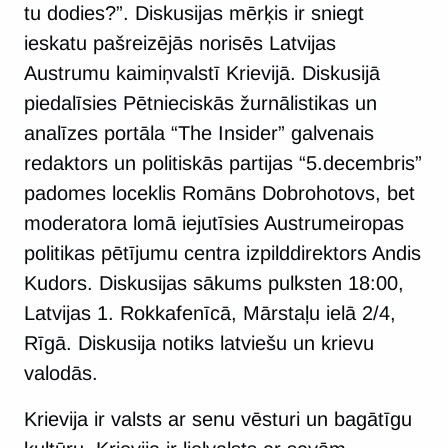
tu dodies?”. Diskusijas mērķis ir sniegt
ieskatu pašreizējās norisēs Latvijas
Austrumu kaimiņvalstī Krievijā. Diskusijā
piedalīsies Pētnieciskās žurnālistikas un
analīzes portāla “The Insider” galvenais
redaktors un politiskās partijas “5.decembris”
padomes loceklis Romāns Dobrohotovs, bet
moderatora lomā iejutīsies Austrumeiropas
politikas pētījumu centra izpilddirektors Andis
Kudors. Diskusijas sākums pulksten 18:00,
Latvijas 1. Rokkafenīcā, Mārstaļu ielā 2/4,
Rīgā. Diskusija notiks latviešu un krievu
valodās.
Krievija ir valsts ar senu vēsturi un bagātīgu