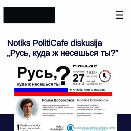
☰
Notiks PolitiCafe diskusija
„Русь, куда ж несешься ты?”