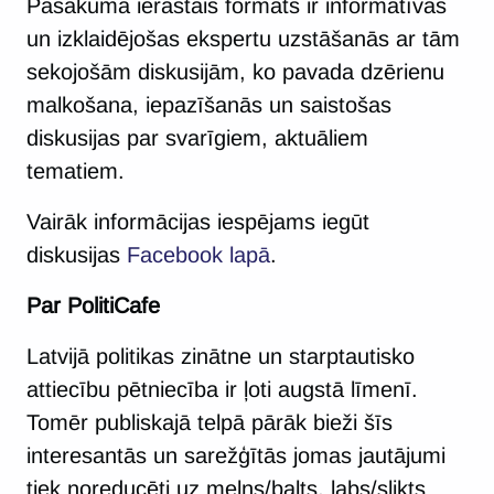
Pasākuma ierastais formāts ir informatīvas
un izklaidējošas ekspertu uzstāšanās ar tām
sekojošām diskusijām, ko pavada dzērienu
malkošana, iepazīšanās un saistošas
diskusijas par svarīgiem, aktuāliem
tematiem.
Vairāk informācijas iespējams iegūt
diskusijas
Facebook lapā
.
Par PolitiCafe
Latvijā politikas zinātne un starptautisko
attiecību pētniecība ir ļoti augstā līmenī.
Tomēr publiskajā telpā pārāk bieži šīs
interesantās un sarežģītās jomas jautājumi
tiek noreducēti uz melns/balts, labs/slikts