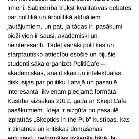
līmeni. Sabiedrībā trūkst kvalitatīvas debates
par politikā un ārpolitikā aktuāliem
jautājumiem, un pat, ja tādas ir, pasākumi
bieži vien ir sausi, akadēmiski un
neinteresanti. Tādēļ vairāki politikas un
starptautisko attiecību esošie un bijušie
studenti sāka organizēt PolitiCafe –
akadēmiskas, analītiskas un intelektuālas
diskusijas par politiku Latvijā un pasaulē,
interesantā, ikvienam pieejamā formātā.
Kustība aizsākās 2012. gadā ar SkeptiCafe
pasākumiem. Ideja ir aizgūta no pasaulē
izplatītās „Skeptics in the Pub” kustības, kas
ir zinātnes un kritiskās domāšanas
entuziastu neformālas tikšanās bārā, lai