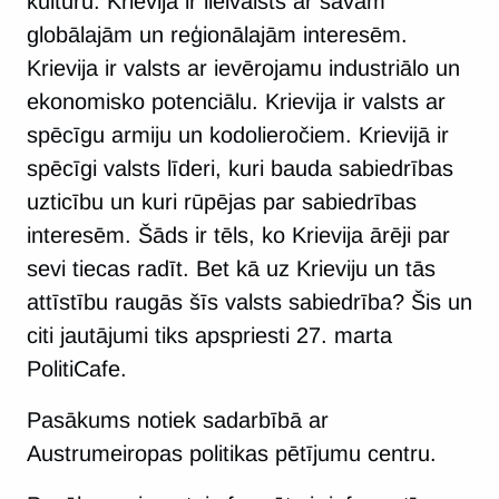
kultūru. Krievija ir lielvalsts ar savām
globālajām un reģionālajām interesēm.
Krievija ir valsts ar ievērojamu industriālo un
ekonomisko potenciālu. Krievija ir valsts ar
spēcīgu armiju un kodolieročiem. Krievijā ir
spēcīgi valsts līderi, kuri bauda sabiedrības
uzticību un kuri rūpējas par sabiedrības
interesēm. Šāds ir tēls, ko Krievija ārēji par
sevi tiecas radīt. Bet kā uz Krieviju un tās
attīstību raugās šīs valsts sabiedrība? Šis un
citi jautājumi tiks apspriesti 27. marta
PolitiCafe.
Pasākums notiek sadarbībā ar
Austrumeiropas politikas pētījumu centru.