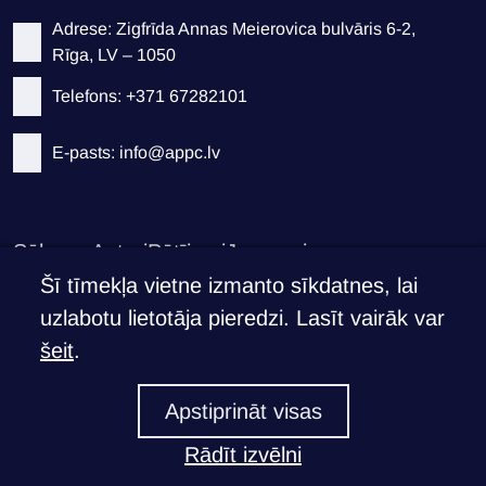
Adrese: Zigfrīda Annas Meierovica bulvāris 6-2,
Rīga, LV – 1050
Telefons: +371 67282101
E-pasts: info@appc.lv
Sākums
Autori
Pētījumi
Jaunumi
Privātuma politika
Šī tīmekļa vietne izmanto sīkdatnes, lai
uzlabotu lietotāja pieredzi. Lasīt vairāk var
Atbalsti APPC
šeit
.
Ja Tev ir svarīgi, ko mēs darām
Apstiprināt visas
Atbalstīt >
Rādīt izvēlni