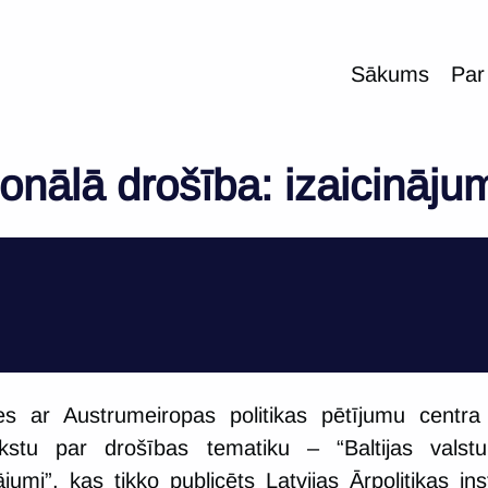
Sākums
Par
ionālā drošība: izaicināju
es ar Austrumeiropas politikas pētījumu centra 
stu par drošības tematiku – “Baltijas valstu
ājumi”, kas tikko publicēts Latvijas Ārpolitikas ins