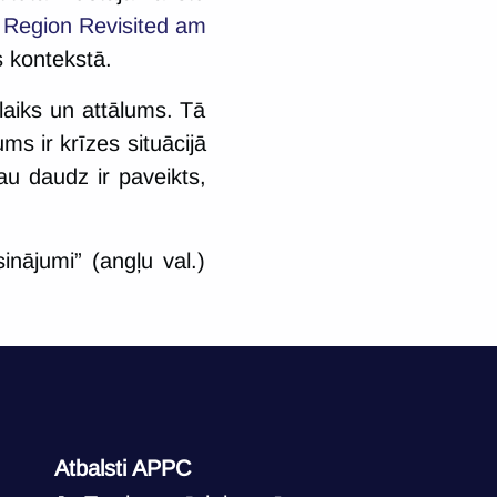
 Region Revisited am
s kontekstā.
 laiks un attālums. Tā
ums ir krīzes situācijā
au daudz ir paveikts,
sinājumi” (angļu val.)
Atbalsti APPC