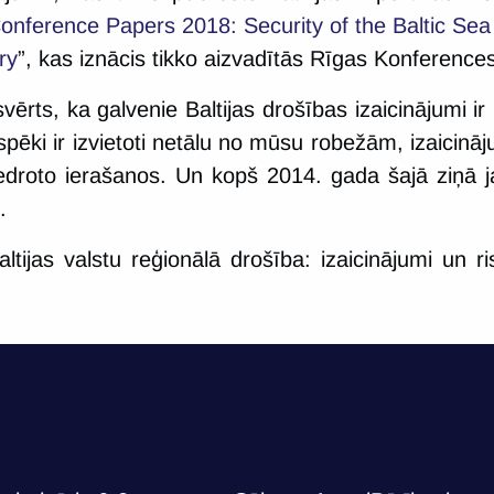
onference Papers 2018: Security of the Baltic Sea
ry
”, kas iznācis tikko aizvadītās Rīgas Konference
ērts, ka galvenie Baltijas drošības izaicinājumi ir
 spēki ir izvietoti netālu no mūsu robežām, izaicināj
edroto ierašanos. Un kopš 2014. gada šajā ziņā j
.
tijas valstu reģionālā drošība: izaicinājumi un ri