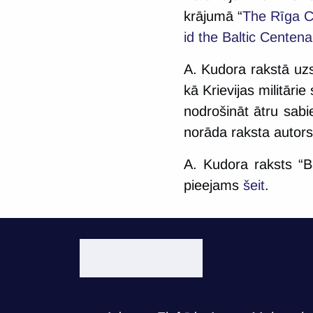
krājumā “
The Rīga C
id the Baltic Centena
A. Kudora rakstā uzsv
kā Krievijas militārie
nodrošināt ātru sabi
norāda raksta autors
A. Kudora raksts “Bal
pieejams
šeit
.