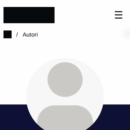
☰
/
Autori