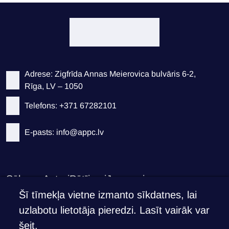
Adrese: Zigfrīda Annas Meierovica bulvāris 6-2,
Rīga, LV – 1050
Telefons: +371 67282101
E-pasts: info@appc.lv
Sākums
Autori
Pētījumi
Jaunumi
Privātuma politika
Šī tīmekļa vietne izmanto sīkdatnes, lai
uzlabotu lietotāja pieredzi. Lasīt vairāk var
Atbalsti APPC
šeit
.